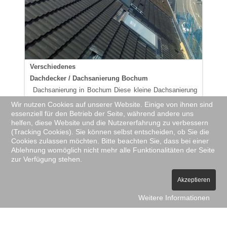
Verschiedenes
Dachdecker / Dachsanierung Bochum
Dachsanierung in Bochum Diese kleine Dachsanierung
ist gerade abgeschlossen. Dieses Dach wurde...
Wir nutzen Cookies auf unserer Website. Einige von ihnen sind
essenziell für den Betrieb der Seite, während andere uns
helfen, diese Website und die Nutzererfahrung zu verbessern
(Tracking Cookies). Sie können selbst entscheiden, ob Sie die
Cookies zulassen möchten. Bitte beachten Sie, dass bei einer
Ablehnung womöglich nicht mehr alle Funktionalitäten der Seite
zur Verfügung stehen.
Akzeptieren
Weitere Informationen