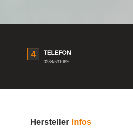
4
TELEFON
0234/531069
Hersteller
Infos