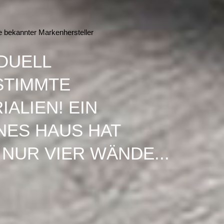
e bekannter Markenhersteller
IDUELL
STIMMTE
IALIEN! EIN
ES HAUS HAT
 NUR VIER WÄNDE...