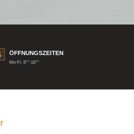
6
ÖFFNUNGSZEITEN
Mo-Fr. 8°°-16°°
r