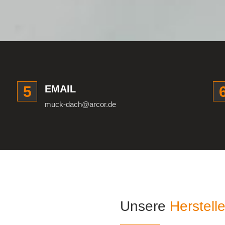
5
EMAIL
muck-dach@arcor.de
Unsere
Herstelle