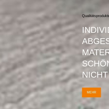
Qualitätsprodukt
INDIV
ABGE
MATER
SCHÖN
NICHT
MEHR