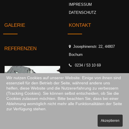
ÜBER UNS
LEISTUNGEN
Seit über 65 Jahren steht unser
REFERENZEN
Unternehmen, nun mehr in dritter
Generation, im Dienste unserer
VERSCHIEDENES
zufriedenen Kundschaft.
KONTAKT
IMPRESSUM
DATENSCHUTZ
GALERIE
KONTAKT
Wir nutzen Cookies auf unserer Website. Einige von ihnen sind
essenziell für den Betrieb der Seite, während andere uns
helfen, diese Website und die Nutzererfahrung zu verbessern
Josephinenstr. 22, 44807
REFERENZEN
(Tracking Cookies). Sie können selbst entscheiden, ob Sie die
Bochum
Cookies zulassen möchten. Bitte beachten Sie, dass bei einer
Ablehnung womöglich nicht mehr alle Funktionalitäten der Seite
0234 / 53 10 69
zur Verfügung stehen.
muck-dach@arcor.de
Akzeptieren
0234 / 53 13 23